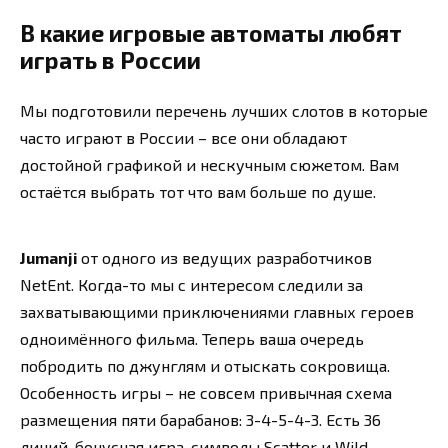
В какие игровые автоматы любят
играть в России
Мы подготовили перечень лучших слотов в которые
часто играют в России – все они обладают
достойной графикой и нескучным сюжетом. Вам
остаётся выбрать тот что вам больше по душе.
Jumanji
от одного из ведущих разработчиков
NetEnt. Когда-то мы с интересом следили за
захватывающими приключениями главных героев
одноимённого фильма. Теперь ваша очередь
побродить по джунглям и отыскать сокровища.
Особенность игры – не совсем привычная схема
размещения пяти барабанов: 3-4-5-4-3. Есть 36
линий, бонусная игра, символы Scatter и Wild,