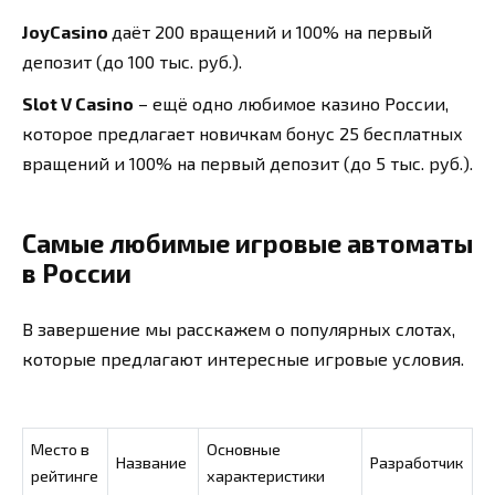
JoyCasino
даёт 200 вращений и 100% на первый
депозит (до 100 тыс. руб.).
Slot V Casino
– ещё одно любимое казино России,
которое предлагает новичкам бонус 25 бесплатных
вращений и 100% на первый депозит (до 5 тыс. руб.).
Самые любимые игровые автоматы
в России
В завершение мы расскажем о популярных слотах,
которые предлагают интересные игровые условия.
Место в
Основные
Название
Разработчик
рейтинге
характеристики