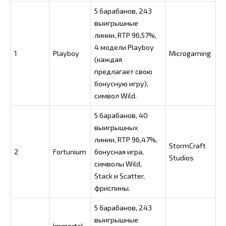
5 барабанов, 243
выигрышные
линии, RTP 96,57%,
4 модели Playboy
1
Playboy
Microgaming
(каждая
предлагает свою
бонусную игру),
символ Wild.
5 барабанов, 40
выигрышных
линии, RTP 96,47%,
StormCraft
2
Fortunium
бонусная игра,
Studios
символы Wild,
Stack и Scatter,
фриспины.
5 барабанов, 243
выигрышные
Immortal