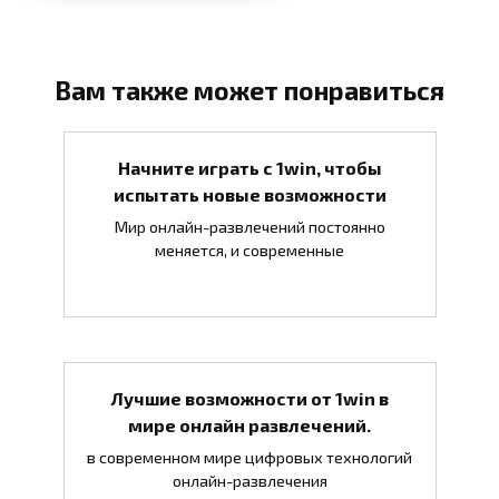
Вам также может понравиться
Начните играть с 1win, чтобы
испытать новые возможности
Мир онлайн-развлечений постоянно
меняется, и современные
Лучшие возможности от 1win в
мире онлайн развлечений.
в современном мире цифровых технологий
онлайн-развлечения