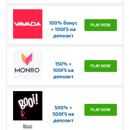
100% бонус
PLAY NOW
+ 100FS на
депозит
150% +
PLAY NOW
100FS на
депозит
500% +
PLAY NOW
500FS на
депозит
Booi