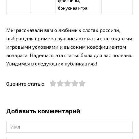
фриспины,
бонусная игра.
Мы рассказали вам о любимых слотах россиян,
выбрав для примера лучшие автоматы с выгодными
игровыми условиями и высоким коэффициентом
возврата. Надеемся, эта статья была для вас полезна.
Увидимся в следующих публикациях!
Оцените статью
Добавить комментарий
Имя
*