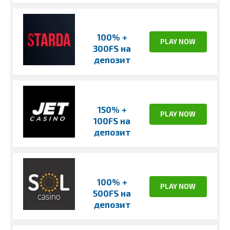
100% +
PLAY NOW
300FS на
депозит
150% +
PLAY NOW
100FS на
депозит
100% +
PLAY NOW
500FS на
депозит