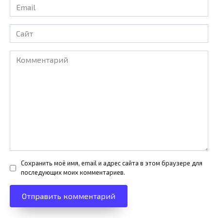
Email
*
Сайт
Комментарий
Сохранить моё имя, email и адрес сайта в этом браузере для
последующих моих комментариев.