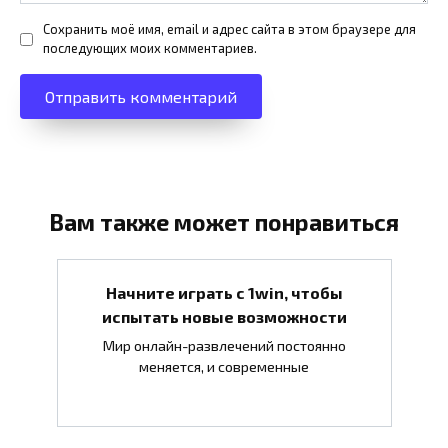
Сохранить моё имя, email и адрес сайта в этом браузере для
последующих моих комментариев.
Вам также может понравиться
Начните играть с 1win, чтобы
испытать новые возможности
Мир онлайн-развлечений постоянно
меняется, и современные