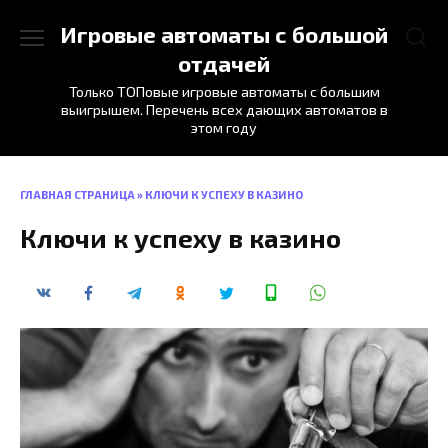
Перейти
Игровые автоматы с большой
к
содержанию
отдачей
Только ТОПовые игровые автоматы с большим
выигрышем. Перечень всех дающих автоматов в
этом году
ГЛАВНАЯ СТРАНИЦА
»
КЛЮЧИ К УСПЕХУ В КАЗИНО
Ключи к успеху в казино