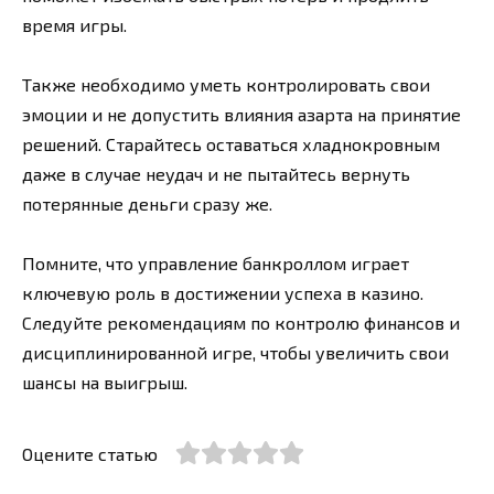
время игры.
Также необходимо уметь контролировать свои
эмоции и не допустить влияния азарта на принятие
решений. Старайтесь оставаться хладнокровным
даже в случае неудач и не пытайтесь вернуть
потерянные деньги сразу же.
Помните, что управление банкроллом играет
ключевую роль в достижении успеха в казино.
Следуйте рекомендациям по контролю финансов и
дисциплинированной игре, чтобы увеличить свои
шансы на выигрыш.
Оцените статью