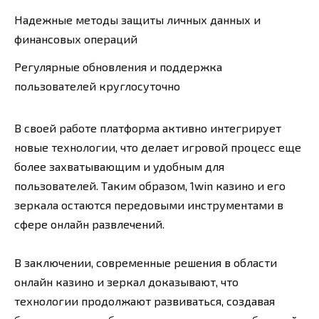
Надежные методы защиты личных данных и
финансовых операций
Регулярные обновления и поддержка
пользователей круглосуточно
В своей работе платформа активно интегрирует
новые технологии, что делает игровой процесс еще
более захватывающим и удобным для
пользователей. Таким образом, 1win казино и его
зеркала остаются передовыми инструментами в
сфере онлайн развлечений.
В заключении, современные решения в области
онлайн казино и зеркал доказывают, что
технологии продолжают развиваться, создавая