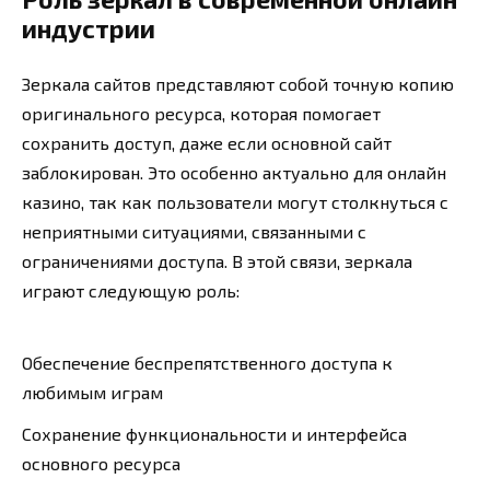
индустрии
Зеркала сайтов представляют собой точную копию
оригинального ресурса, которая помогает
сохранить доступ, даже если основной сайт
заблокирован. Это особенно актуально для онлайн
казино, так как пользователи могут столкнуться с
неприятными ситуациями, связанными с
ограничениями доступа. В этой связи, зеркала
играют следующую роль:
Обеспечение беспрепятственного доступа к
любимым играм
Сохранение функциональности и интерфейса
основного ресурса