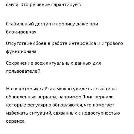
сайта. Это решение гарантирует:
Стабильный доступ к сервису даже при
блокировках
Отсутствие сбоев в работе интерфейса и игрового
функционала
Сохранение всех актуальных данных для
пользователей
На некоторых сайтах можно увидеть ссылки на
обновленные зеркала, например,
1вин зеркало
,
которые регулярно обновляются, что помогает
избежать ситуаций, связанных с недоступностью
сервиса.