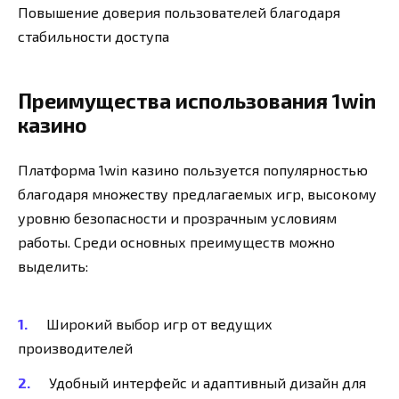
Повышение доверия пользователей благодаря
стабильности доступа
Преимущества использования 1win
казино
Платформа 1win казино пользуется популярностью
благодаря множеству предлагаемых игр, высокому
уровню безопасности и прозрачным условиям
работы. Среди основных преимуществ можно
выделить:
Широкий выбор игр от ведущих
производителей
Удобный интерфейс и адаптивный дизайн для