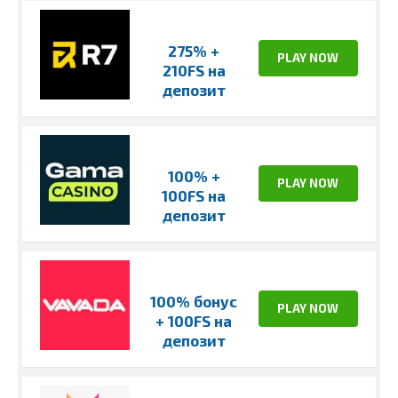
275% +
PLAY NOW
210FS на
депозит
100% +
PLAY NOW
100FS на
депозит
100% бонус
PLAY NOW
+ 100FS на
депозит