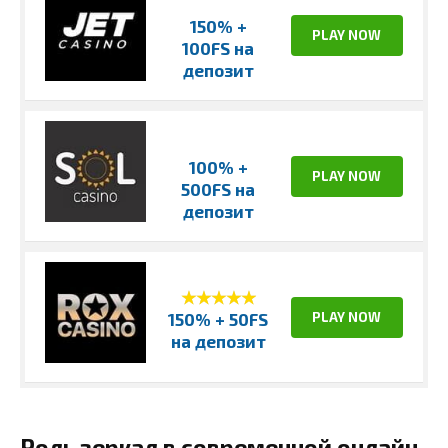
150% +
PLAY NOW
100FS на
депозит
100% +
PLAY NOW
500FS на
депозит
★★★★★
PLAY NOW
150% + 50FS
на депозит
Роль зеркал в современной онлайн