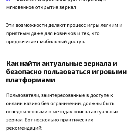
мгновенное открытие зеркал
Эти возможности делают процесс игры легким и
приятным даже для новичков и тех, кто
предпочитает мобильный доступ.
Как найти актуальные зеркала и
безопасно пользоваться игровыми
платформами
Пользователи, заинтересованные в доступе к
онлайн казино без ограничений, должны быть
осведомленными о методах поиска актуальных
зеркал. Вот несколько практических
рекомендаций: