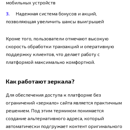
мобильных устройств
Надежная система бонусов и акций,
позволяющая увеличить шансы выигрышей
Кроме того, пользователи отмечают высокую
скорость обработки транзакций и оперативную
поддержку клиентов, что делает работу с
платформой максимально комфортной.
Как работают зеркала?
Для обеспечения доступа к платформе без
ограничений «зеркало» сайта является практичным
решением. Под этим термином понимается
создание альтернативного адреса, который
автоматически подгружает контент оригинального