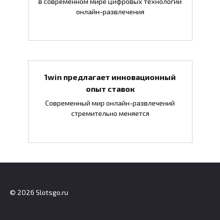
в современном мире цифровых технологий
онлайн-развлечения
1win предлагает инновационный
опыт ставок
Современный мир онлайн-развлечений
стремительно меняется
© 2026 Slotsgo.ru