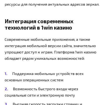
ресурсы для получения актуальных адресов зеркал.
Интеграция современных
технологий в 1win казино
Современные мобильные приложения, а также
интеграция мобильной версии сайта, значительно
упрощают доступ к играм. Платформа 1win казино
обладает рядом уникальных возможностей:
Поддержка мобильных устройств всех
основных операционных систем
Возможность быстрого входа через
социальные сети и электронную почту
Высокая скорость загрузки страниц и